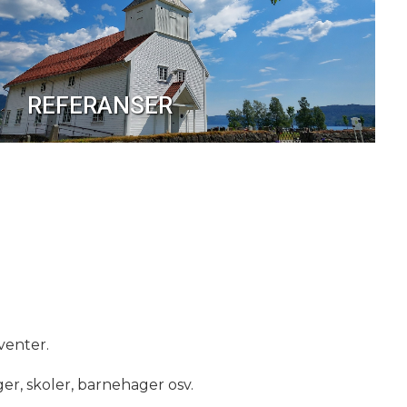
REFERANSER
venter.
ger, skoler, barnehager osv.