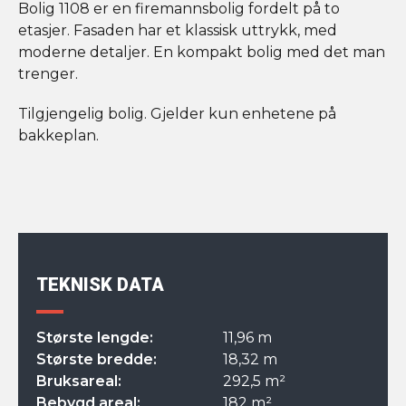
Bolig 1108 er en firemannsbolig fordelt på to
etasjer. Fasaden har et klassisk uttrykk, med
moderne detaljer. En kompakt bolig med det man
trenger.
Tilgjengelig bolig. Gjelder kun enhetene på
bakkeplan.
TEKNISK DATA
Største lengde:
11,96 m
Største bredde:
18,32 m
Bruksareal:
292,5 m²
Bebygd areal:
182 m²