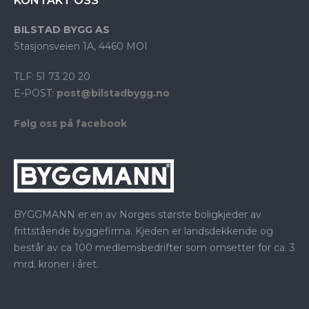
KONTAKT OSS
BILSTAD BYGG AS
Stasjonsveien 1A, 4460 MOI
TLF: 51 73 20 20
E-POST:
post@bilstadbygg.no
Følg oss på facebook
BYGGMANN er en av Norges største boligkjeder av
frittstående byggefirma. Kjeden er landsdekkende og
består av ca 100 medlemsbedrifter som omsetter for ca. 3
mrd. kroner i året.