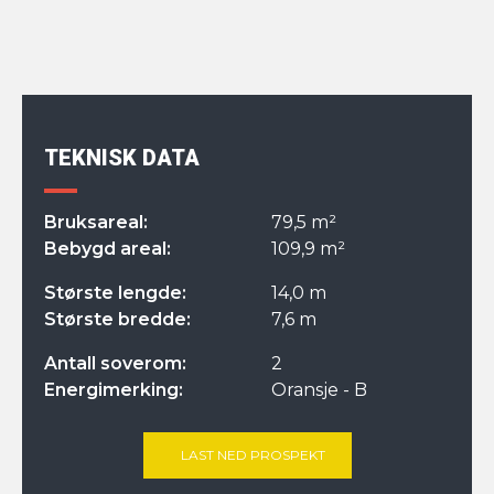
TEKNISK DATA
Bruksareal:
79,5 m²
Bebygd areal:
109,9 m²
Største lengde:
14,0 m
Største bredde:
7,6 m
Antall soverom:
2
Energimerking:
Oransje - B
LAST NED PROSPEKT