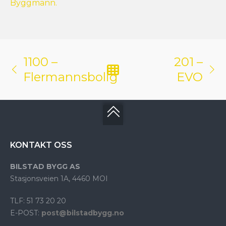
Byggmann.
1100 –
201 –
Flermannsbolig
EVO
KONTAKT OSS
BILSTAD BYGG AS
Stasjonsveien 1A, 4460 MOI
TLF: 51 73 20 20
E-POST:
post@bilstadbygg.no