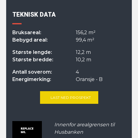
TEKNISK DATA
Bruksareal:
156,2 m²
Bebygd areal:
99,4 m²
Største lengde:
12,2 m
Største bredde:
10,2 m
Antall soverom:
4
Energimerking:
Oransje - B
LAST NED PROSPEKT
Innenfor arealgrensen til
Husbanken