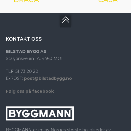
KONTAKT OSS
BILSTAD BYGG AS
Stasjonsveien 1A, 4460 MOI
TLF: 51 73 20 20
E-POST:
post@bilstadbygg.no
Følg oss på facebook
BYGGMANN er en av Norges største boligkjeder av