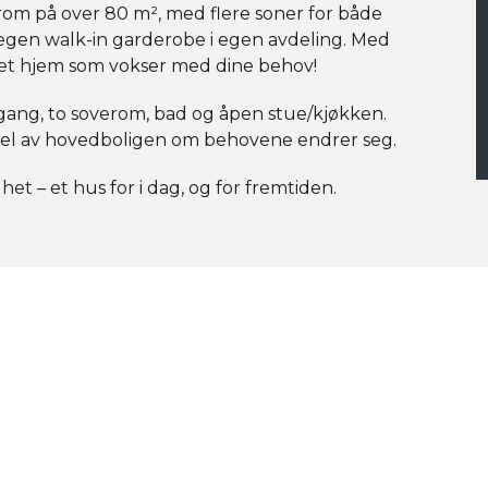
rom på over 80 m², med flere soner for både
gen walk-in garderobe i egen avdeling. Med
k et hjem som vokser med dine behov!
gang, to soverom, bad og åpen stue/kjøkken.
 del av hovedboligen om behovene endrer seg.
et – et hus for i dag, og for fremtiden.