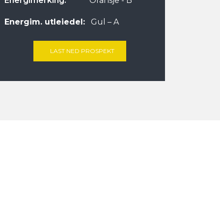
Energimerking:
Oransje - B
Energim. utleiedel:
Gul – A
LAST NED PROSPEKT