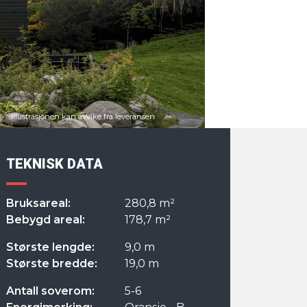
TEKNISK DATA
Bruksareal:
280,8 m²
Bebygd areal:
178,7 m²
Største lengde:
9,0 m
Største bredde:
19,0 m
Antall soverom:
5-6