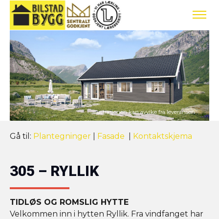
Gå til:
Plantegninger
|
Fasade
|
Kontaktskjema
305 – RYLLIK
TIDLØS OG ROMSLIG HYTTE
Velkommen inn i hytten Ryllik. Fra vindfanget har