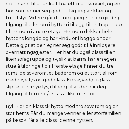
du tilgang til et enkelt toalett med servant, og en
bod som egner seg godt til lagring av klær og
turutstyr. Videre går du inn i gangen, som gir deg
tilgang til alle rom i hytten i tillegg til en trapp opp
til hemsen i andre etasje. Hemsen dekker hele
hyttens lengde og har vinduer i begge ender.
Dette gjør at den egner seg godt til å innlosjere
overnattingsgjester. Her har du også plass til en
liten sofagruppe og tv, slik at barna har en egen
stue å tilbringe tid i. I første etasje finner du tre
romslige soverom, et baderom og et stort allrom
med mye lys og god plass. En skyvedør i glass
slipper inn mye lys, i tillegg til at den gir deg
tilgang til terreng/terrasse like utenfor.
Ryllik er en klassisk hytte med tre soverom og en
stor hems. Får du mange venner eller storfamilien
på besøk, får alle plass i denne hytten.