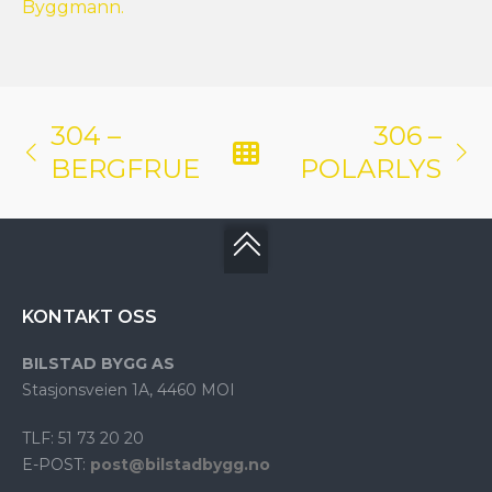
Byggmann.
304 –
306 –
BERGFRUE
POLARLYS
KONTAKT OSS
BILSTAD BYGG AS
Stasjonsveien 1A, 4460 MOI
TLF: 51 73 20 20
E-POST:
post@bilstadbygg.no