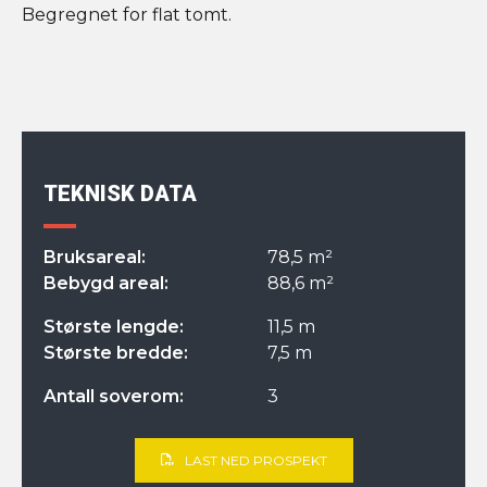
Begregnet for flat tomt.
TEKNISK DATA
Bruksareal:
78,5 m²
Bebygd areal:
88,6 m²
Største lengde:
11,5 m
Største bredde:
7,5 m
Antall soverom:
3
LAST NED PROSPEKT